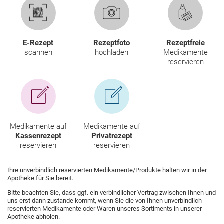
HOMÖOPATHIE
GESUND IM ALTER